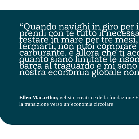
“Quando navighi in giro per 
prendi con te tutto il necess
restare in mare per tre mesi
fermarti, non puoi comprare a
carburante. è allora che ti a
quanto siano limitate le risor
barca al traguardo e mi sono
nostra economia globale non
Ellen
Macarthur,
velista, creatrice della fondazione 
la transizione verso un’economia circolare