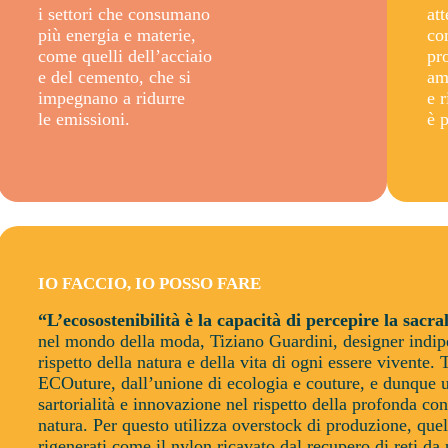
i settori che consumano
at
più energia e materie,
co
come quelli dell’acciaio
pr
e del cemento, che si
am
impegnano a ridurre
e 
le emissioni.
è p
IO FACCIO, IO POSSO FARE
“L’ecosostenibilità è la capacità di percepire la sacral
nel mondo della moda, Tiziano Guardini, designer indip
rispetto della natura e della vita di ogni essere vivente. 
ECOuture, dall’unione di ecologia e couture, e dunque 
sartorialità e innovazione nel rispetto della profonda con
natura. Per questo utilizza overstock di produzione, que
rigenerati come il nylon ricavato dal recupero di reti da