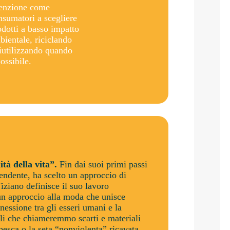
tenzione come
nsumatori a scegliere
odotti a basso impatto
bientale, riciclando
riutilizzando quando
ossibile.
ità della vita”.
Fin dai suoi primi passi
endente, ha scelto un approccio di
Tiziano definisce il suo lavoro
un approccio alla moda che unisce
nessione tra gli esseri umani e la
lli che chiameremmo scarti e materiali
 pesca o la seta “nonviolenta” ricavata