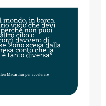
il mondo, in barca
ario visto che devi
, perché non puoi
ltro cibo o
ccorgi davvero di
se. sono scesa dalla
 resa conto che la
 è tanto diversa”
Ellen Macarthur per accelerare