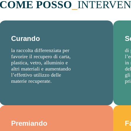
COME POSSO
_
INTERVEN
Curando
S
la raccolta differenziata per
di
favorire il recupero di carta,
l’
plastica, vetro, alluminio e
in
altri materiali e aumentando
del
l’effettivo utilizzo delle
gl
materie recuperate.
pr
Premiando
F