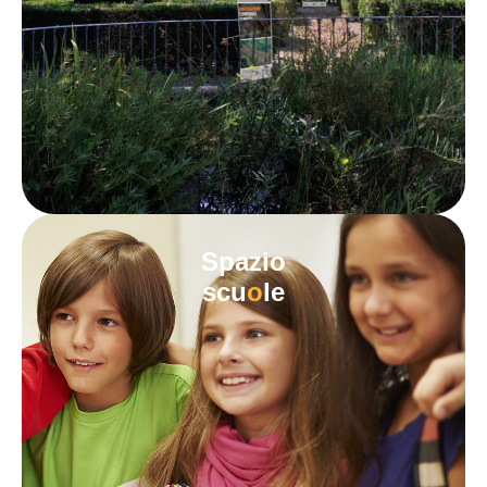
Spazio
scu
o
le