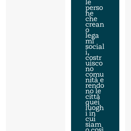
le
perso
ne
che
crean
o
lega
mi
social
i,
costr
uisco
no
comu
nità e
rendo
no le
città
quei
luogh
i in
cui
siam
o così