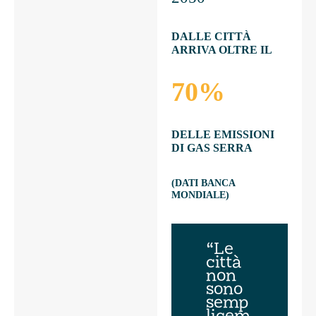
DALLE CITTÀ
ARRIVA OLTRE IL
70%
DELLE EMISSIONI
DI GAS SERRA
(DATI BANCA
MONDIALE)
“Le
città
non
sono
semp
licem