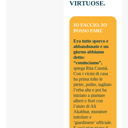
VIRTUOSE.
IO FACCIO, IO
POSSO FARE
Era tutto sporco e
abbandonato e un
giorno abbiamo
detto:
“cominciamo”,
spiega Rita Cusmà.
Con i vicini di casa
ha prima tolto le
pietre, pulito, tagliato
l’erba alta e poi ha
iniziato a piantare
alberi e fiori con
l’aiuto di Ali
Akabbar, muratore
tuttofare e
‘giardiniere’ ufficiale.
E così pian piano il