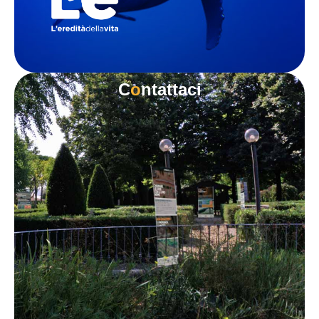
C
o
ntattaci