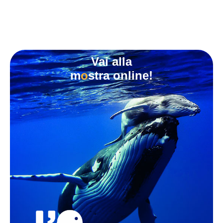
Vai alla
m
o
stra online!