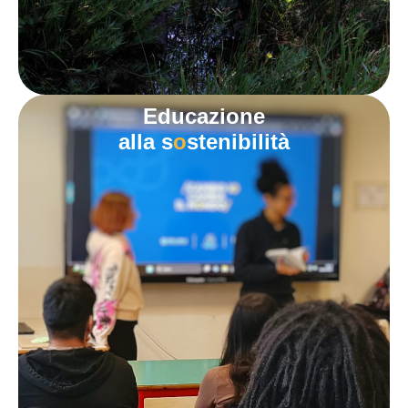
Educazione
alla s
o
stenibilità