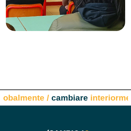
balmente
/
cambiare
interiorment