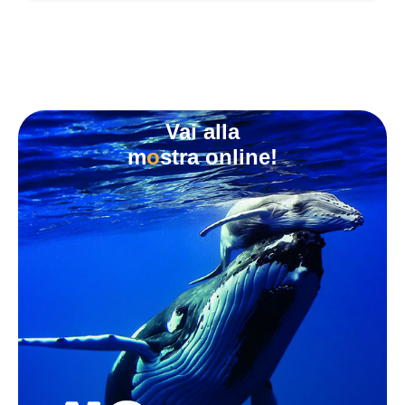
Vai alla
m
o
stra online!