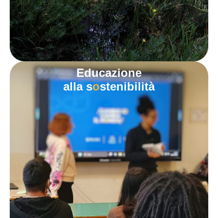
Educazione
alla s
o
stenibilità