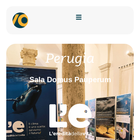
Perugia
Sala Domus Pauperum