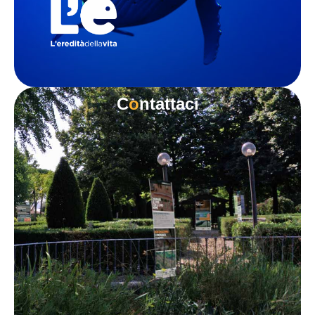
C
o
ntattaci