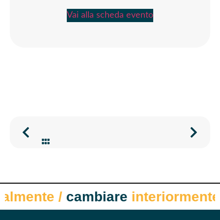
Vai alla scheda evento
almente
/
cambiare
interiormente