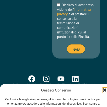
Dichiaro di aver preso
visione dell'
informativa
privacy
e di prestare il
consenso alla
trasmissione di
comunicazioni
istituzionali di cui al
punto 1) delle Finalità.
INVIA
© Copyright 2026 Fondazione Be The Hope. Tutti i diritti
riservati | C.F. 96619160581 ||
Privacy Policy
Gestisci Consenso
Per fornire le migliori esperienze, utilizziamo tecnologie come i cookie per
memorizzare e/o accedere alle informazioni del dispositivo. Il consenso a